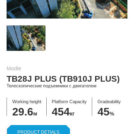
Modle
Mo
TB28J PLUS (TB910J PLUS)
T
Телескопические подъемники с двигателем
Те
Working height
Platform Capacity
Gradeability
29.6
454
45
м
кг
%
PRODUCT DETIALS