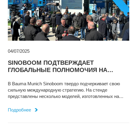
04/07/2025
SINOBOOM ПОДТВЕРЖДАЕТ
ГЛОБАЛЬНЫЕ ПОЛНОМОЧИЯ НА
BAUMA МЮНХЕН
В Bauma Munich Sinoboom твердо подчеркивает свою
сильную международную стратегию. На стенде
представлены несколько моделей, изготовленных на
польском заводе, что лежит в основе темы выставки
«Сделано в Европе для Европы».
Подробнее