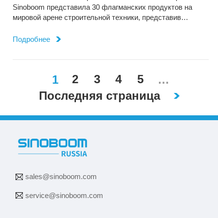
Sinoboom представила 30 флагманских продуктов на
РЕШЕНИЯ НА BAUMA CHINA
мировой арене строительной техники, представив
инновационный дизайн продукта и отличную, надежную
работу.
Подробнее
2
3
4
5
1
…
Последняя страница​​
sales@sinoboom.com
service@sinoboom.com