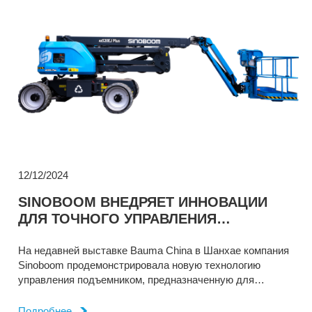
12/12/2024
SINOBOOM ВНЕДРЯЕТ ИННОВАЦИИ
ДЛЯ ТОЧНОГО УПРАВЛЕНИЯ
ПОДЪЕМНИКОМ СТРЕЛЫ В
ОГРАНИЧЕННОМ ПРОСТРАНСТВЕ
На недавней выставке Bauma China в Шанхае компания
Sinoboom продемонстрировала новую технологию
управления подъемником, предназначенную для
повышения маневренности в ограниченном пространстве
и на разнообразной местности.
Подробнее